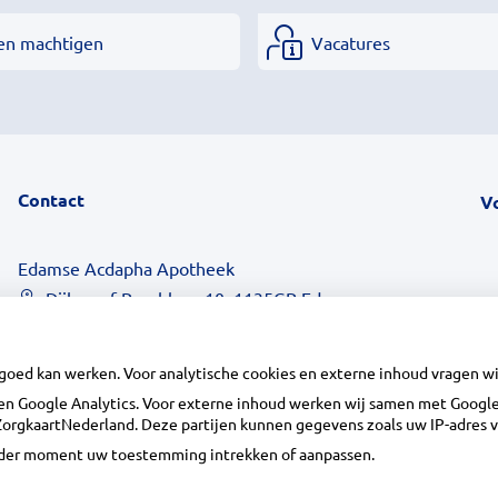
en machtigen
Vacatures
Contact
V
Edamse Acdapha Apotheek
Dijkgraaf Poschlaan 10, 1135GP Edam
0299-369000
info@edamseapotheek.nl
 goed kan werken. Voor analytische cookies en externe inhoud vragen 
Inschrijven
n Google Analytics. Voor externe inhoud werken wij samen met Google 
n ZorgkaartNederland. Deze partijen kunnen gegevens zoals uw IP-adres 
ieder moment uw toestemming intrekken of aanpassen.
Centrale administratie