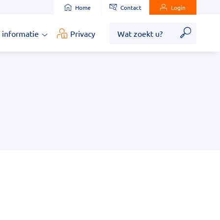
Home
Contact
Login
Zoek
 informatie
Privacy
Medische
informatie
submenu