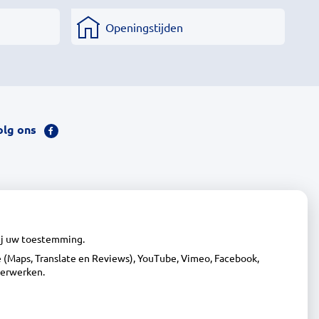
Openingstijden
olg ons
Bezoek
onze
facebook
pagina
wij uw toestemming.
(Maps, Translate en Reviews), YouTube, Vimeo, Facebook,
verwerken.