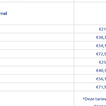
rrol
€21
€38,
€54,
€72,
€25
€40,
€56,
€71,
*Deze tariev
toepas