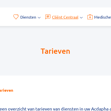
Diensten
Cliënt Centraal
Medische
Diensten
Cliënt
submenu
Centraal
submenu
Tarieven
arieven
u een overzicht van tarieven van diensten in uw Acdapha