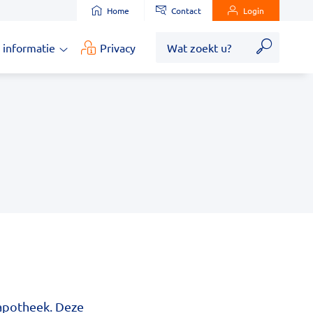
Home
Contact
Login
Zoek
 informatie
Privacy
Medische
informatie
submenu
 apotheek. Deze