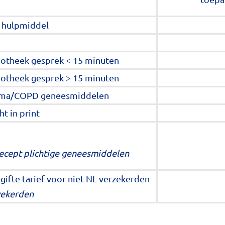
d hulpmiddel
potheek gesprek < 15 minuten
potheek gesprek > 15 minuten
stma/COPD geneesmiddelen
t in print
 recept plichtige geneesmiddelen
gifte tarief voor niet NL verzekerden
rzekerden