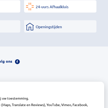
24-uurs Afhaalkluis
Openingstijden
olg ons
Bezoek
onze
facebook
pagina
wij uw toestemming.
(Maps, Translate en Reviews), YouTube, Vimeo, Facebook,