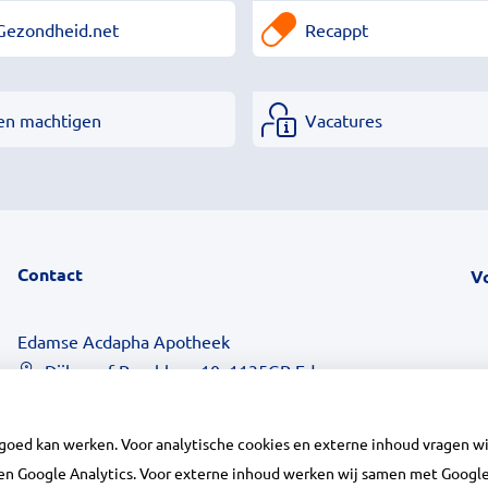
Gezondheid.net
Recappt
en machtigen
Vacatures
Contact
V
Edamse Acdapha Apotheek
Dijkgraaf Poschlaan 10, 1135GP Edam
0299-369000
info@edamseapotheek.nl
 goed kan werken. Voor analytische cookies en externe inhoud vragen 
Inschrijven
n Google Analytics. Voor externe inhoud werken wij samen met Google 