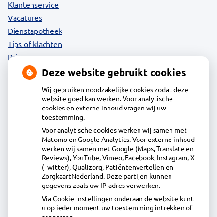
Klantenservice
Vacatures
Dienstapotheek
Tips of klachten
Privacy
Deze website gebruikt cookies
Wij gebruiken noodzakelijke cookies zodat deze
website goed kan werken. Voor analytische
Contact
cookies en externe inhoud vragen wij uw
toestemming.
Voor analytische cookies werken wij samen met
Edamse Acdapha Apotheek
Matomo en Google Analytics. Voor externe inhoud
Dijkgraaf Poschlaan 10, 1135GP Edam
werken wij samen met Google (Maps, Translate en
0299-369000
Reviews), YouTube, Vimeo, Facebook, Instagram, X
(Twitter), Qualizorg, Patiëntenvertellen en
info@edamseapotheek.nl
ZorgkaartNederland. Deze partijen kunnen
Inschrijven
gegevens zoals uw IP-adres verwerken.
Via Cookie-instellingen onderaan de website kunt
u op ieder moment uw toestemming intrekken of
Centrale administratie
aanpassen.