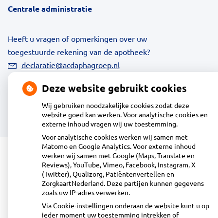
Centrale administratie
Heeft u vragen of opmerkingen over uw
toegestuurde rekening van de apotheek?
declaratie@acdaphagroep.nl
Deze website gebruikt cookies
Wij gebruiken noodzakelijke cookies zodat deze
Volg ons
website goed kan werken. Voor analytische cookies en
Bezoek
externe inhoud vragen wij uw toestemming.
onze
facebook
Voor analytische cookies werken wij samen met
pagina
Matomo en Google Analytics. Voor externe inhoud
© Acdapha Groep
werken wij samen met Google (Maps, Translate en
|
Disclaimer
|
Uw privacy
|
Algemene voorwaarden
|
Cookiebeleid
Reviews), YouTube, Vimeo, Facebook, Instagram, X
Uw Zorg Online
|
Beheer
(Twitter), Qualizorg, Patiëntenvertellen en
ZorgkaartNederland. Deze partijen kunnen gegevens
zoals uw IP-adres verwerken.
Via Cookie-instellingen onderaan de website kunt u op
ieder moment uw toestemming intrekken of