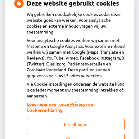
Deze website gebruikt cookies
Wij gebruiken noodzakelijke cookies zodat deze
website goed kan werken. Voor analytische
Contact
cookies en externe inhoud vragen wij uw
toestemming.
Voor analytische cookies werken wij samen met
Edamse Acdapha Apotheek
Matomo en Google Analytics. Voor externe inhoud
Dijkgraaf Poschlaan 10, 1135GP Edam
werken wij samen met Google (Maps, Translate en
0299-369000
Reviews), YouTube, Vimeo, Facebook, Instagram, X
(Twitter), Qualizorg, Patiëntenvertellen en
info@edamseapotheek.nl
ZorgkaartNederland. Deze partijen kunnen
Inschrijven
gegevens zoals uw IP-adres verwerken.
Via Cookie-instellingen onderaan de website kunt
u op ieder moment uw toestemming intrekken of
Centrale administratie
aanpassen.
Lees meer over onze Privacy- en
Cookieverklaring.
Heeft u vragen of opmerkingen over uw
toegestuurde rekening van de apotheek?
Instellingen
declaratie@acdaphagroep.nl